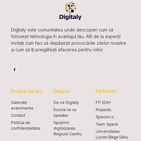
v
i
g
Digitaly este comunitatea unde descoperi cum să
a
folosești tehnologia în avantajul tău. Afli de la experții
t
invitați cum faci să depășești provocările zilelor noastre
i
și cum să îți pregătești afacerea pentru viitor.
o
n
Începe de aici
Despre
Parteneri
Calendar
De ce Digitaly
FIT EDIH
evenimente
Înscrie-te ca
Ropardo
Contact
speaker
Spectro:o
Politica de
Sprijinim
Team Space
confidențialitate
digitalizarea
Universitatea
Regiunii Centru
Lucian Blaga Sibiu