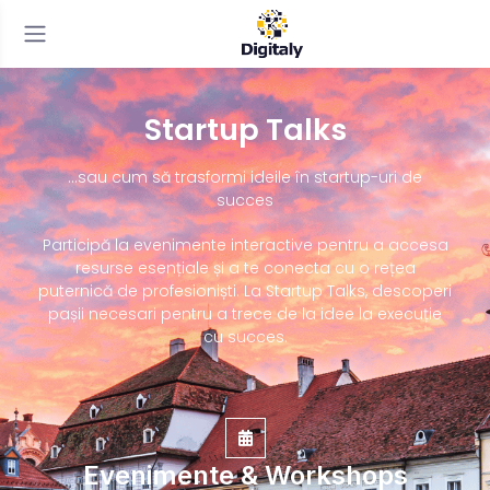
Startup Talks
…sau cum să trasformi ideile în startup-uri de
succes
Participă la evenimente interactive pentru a accesa
resurse esențiale și a te conecta cu o rețea
puternică de profesioniști. La Startup Talks, descoperi
pașii necesari pentru a trece de la idee la execuție
cu succes.
Evenimente & Workshops