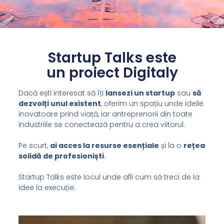
Startup Talks este
un proiect Digitaly
Dacă ești interesat să îți
lansezi un startup
sau
să
dezvolți unul existent
, oferim un spațiu unde ideile
inovatoare prind viață, iar antreprenorii din toate
industriile se conectează pentru a crea viitorul.
Pe scurt,
ai acces la resurse esențiale
și la o
rețea
solidă de profesioniști
.
Startup Talks este locul unde afli cum să treci de la
idee la execuție.