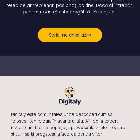
rețea de antreprenori pasionați ca tine.
Dacă ai întrebări,
echipa noastră este pregătită să te ajute.
Scrie-ne chiar azi
Digitaly este comunitatea unde descoperi cum să
folosești tehnologia în avantajul tău. Afli de la experții
invitați cum faci să depășești provocările zilelor noastre
și cum să îți pregătești afacerea pentru viitor.