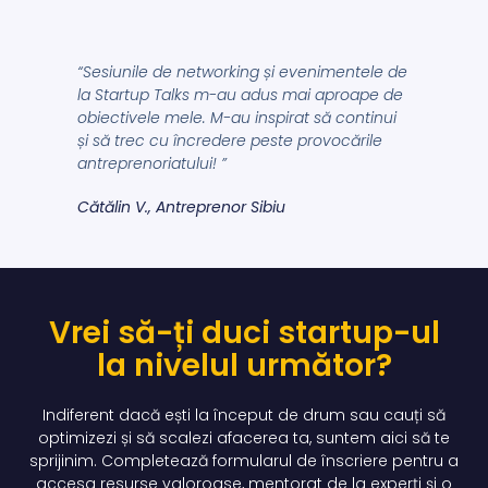
“Sesiunile de networking și evenimentele de
la Startup Talks m-au adus mai aproape de
obiectivele mele. M-au inspirat să continui
și să trec cu încredere peste provocările
antreprenoriatului! ”
Cătălin V., Antreprenor Sibiu
Vrei să-ți duci startup-ul
la nivelul următor?
Indiferent dacă ești la început de drum sau cauți să
optimizezi și să scalezi afacerea ta, suntem aici să te
sprijinim. Completează formularul de înscriere pentru a
accesa resurse valoroase, mentorat de la experți și o