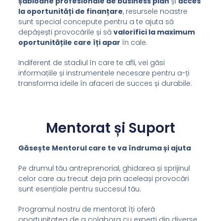
ș
abloane profesionale de business plan
și
acces
la oportunități de finanțare
, resursele noastre
sunt special concepute pentru a te ajuta să
depășești provocările și să
valorifici la maximum
oportunitățile care îți apar
în cale.
Indiferent de stadiul în care te afli, vei găsi
informațiile și instrumentele necesare pentru a-ți
transforma ideile în afaceri de succes și durabile.
Mentorat și Suport
Găsește Mentorul care te va îndruma și ajuta
Pe drumul tău antreprenorial, ghidarea și sprijinul
celor care au trecut deja prin aceleași provocări
sunt esențiale pentru succesul tău.
Programul nostru de mentorat îți oferă
oportunitatea de a colabora cu experți din diverse