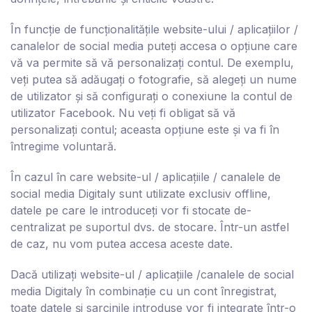
În funcție de funcționalitățile website-ului / aplicațiilor /
canalelor de social media puteți accesa o opțiune care
vă va permite să vă personalizați contul. De exemplu,
veți putea să adăugați o fotografie, să alegeți un nume
de utilizator și să configurați o conexiune la contul de
utilizator Facebook. Nu veți fi obligat să vă
personalizați contul; aceasta opțiune este și va fi în
întregime voluntară.
În cazul în care website-ul / aplicațiile / canalele de
social media D
igitaly
sunt utilizate exclusiv offline,
datele pe care le introduceți vor fi stocate de-
centralizat pe suportul dvs. de stocare. Într-un astfel
de caz, nu vom putea accesa aceste date.
Dacă utilizați website-ul / aplicațiile /canalele de social
media D
igitaly
în combinație cu un cont înregistrat,
toate datele și sarcinile introduse vor fi integrate într-o