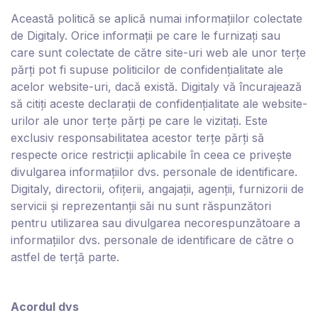
Această politică se aplică numai informațiilor colectate
de D
igitaly
. Orice informații pe care le furnizați sau
care sunt colectate de către site-uri web ale unor terțe
părți pot fi supuse politicilor de confidențialitate ale
acelor website-uri, dacă există. D
igitaly
vă încurajează
să citiți aceste declarații de confidențialitate ale website-
urilor ale unor terțe părți pe care le vizitați. Este
exclusiv responsabilitatea acestor terțe părți să
respecte orice restricții aplicabile în ceea ce privește
divulgarea informațiilor dvs. personale de identificare.
D
igitaly
, directorii, ofițerii, angajații, agenții, furnizorii de
servicii și reprezentanții săi nu sunt răspunzători
pentru utilizarea sau divulgarea necorespunzătoare a
informațiilor dvs. personale de identificare de către o
astfel de terță parte.
Acordul dvs