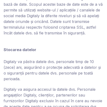
bază de date. Scopul acestei baze de date este de a vă
permite să utilizați website-ul / aplicațiile / canalele de
social media D
igitaly
la diferite niveluri și să vă apelați
datele oriunde și oricând. Datele sunt transmise
terminalului respectiv folosind criptarea SSL, astfel
încât datele dvs. să fie transmise în siguranță.
Stocarea datelor
D
igitaly
va păstra datele dvs. personale timp de 10
(zece) ani, asigurând o protecție adecvată a datelor și
o siguranță pentru datele dvs. personale pe toată
perioada.
D
igitaly
va asigura accesul la datele dvs. Personale
angajaților D
igitaly
, clienților, partenerilor sau
furnizorilor D
igitaly
exclusiv în cazul în care au nevoie
de aceste date pentru a se ocupa de solicitarea dvs.