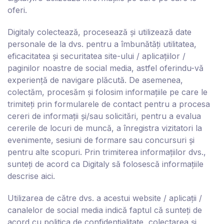
oferi.
Digitaly
colectează, procesează și utilizează date
personale de la dvs. pentru a îmbunătăți utilitatea,
eficacitatea și securitatea site-ului / aplicațiilor /
paginilor noastre de social media, astfel oferindu-vă
experiență de navigare plăcută. De asemenea,
colectăm, procesăm și folosim informațiile pe care le
trimiteți prin formularele de contact pentru a procesa
cereri de informații și/sau solicitări, pentru a evalua
cererile de locuri de muncă, a înregistra vizitatori la
evenimente, sesiuni de formare sau concursuri și
pentru alte scopuri. Prin trimiterea informațiilor dvs.,
sunteți de acord ca D
igitaly
să folosescă informațiile
descrise aici.
Utilizarea de către dvs. a acestui website / aplicații /
canalelor de social media indică faptul că sunteți de
acord cu politica de confidențialitate, colectarea și