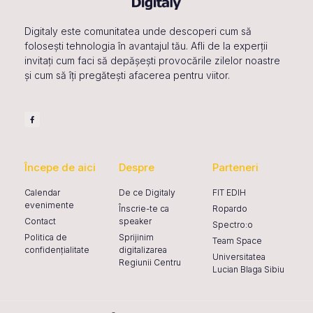
Digitaly este comunitatea unde descoperi cum să
folosești tehnologia în avantajul tău. Afli de la experții
invitați cum faci să depășești provocările zilelor noastre
și cum să îți pregătești afacerea pentru viitor.
Începe de aici
Despre
Parteneri
Calendar
De ce Digitaly
FIT EDIH
evenimente
Înscrie-te ca
Ropardo
Contact
speaker
Spectro:o
Politica de
Sprijinim
Team Space
confidențialitate
digitalizarea
Universitatea
Regiunii Centru
Lucian Blaga Sibiu