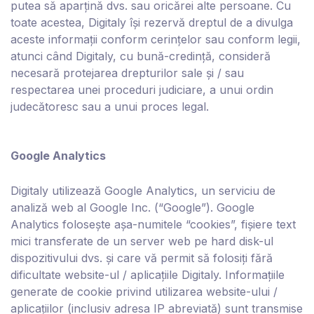
putea să aparțină dvs. sau oricărei alte persoane. Cu
toate acestea, D
igitaly
își rezervă dreptul de a divulga
aceste informații conform cerințelor sau conform legii,
atunci când D
igitaly
, cu bună-credință, consideră
necesară protejarea drepturilor sale și / sau
respectarea unei proceduri judiciare, a unui ordin
judecătoresc sau a unui proces legal.
Google Analytics
D
igitaly
utilizează Google Analytics, un serviciu de
analiză web al Google Inc. (“Google”). Google
Analytics folosește așa-numitele “cookies”, fișiere text
mici transferate de un server web pe hard disk-ul
dispozitivului dvs. și care vă permit să folosiți fără
dificultate website-ul / aplicațiile D
igitaly
. Informațiile
generate de cookie privind utilizarea website-ului /
aplicațiilor (inclusiv adresa IP abreviată) sunt transmise