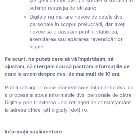
ștergerii datelor dvs. personale și solicitați în
schimb restricția de utilizare;
D
igitaly
nu mai are nevoie de datele dvs.
personale în scopul prelucrării, dar aveți
nevoie să o păstrăm pentru stabilirea,
exercitarea sau apărarea revendicărilor
legale.
Pe scurt, ne puteți cere să vă împărtășim, să
ajustăm, să ștergem sau să păstrăm informațiile pe
care le avem despre dvs. de mai mult de 10 ani
.
Puteți retrage în orice moment consimțământul dvs. de
a procesa și stoca informațiile dvs. personale de către
D
igitaly
prin trimiterea unei retrageri de consimțământ
la adresa
office [at] digitaly [dot] ro
.
Informații suplimentare