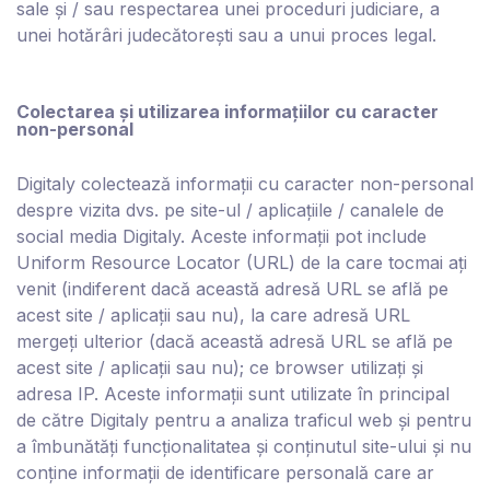
sale și / sau respectarea unei proceduri judiciare, a
unei hotărâri judecătorești sau a unui proces legal.
Colectarea și utilizarea informațiilor cu caracter
non-personal
D
igitaly
colectează informații cu caracter non-personal
despre vizita dvs. pe site-ul / aplicațiile / canalele de
social media D
igitaly
. Aceste informații pot include
Uniform Resource Locator (URL) de la care tocmai ați
venit (indiferent dacă această adresă URL se află pe
acest site / aplicații sau nu), la care adresă URL
mergeți ulterior (dacă această adresă URL se află pe
acest site / aplicații sau nu); ce browser utilizați și
adresa IP. Aceste informații sunt utilizate în principal
de către D
igitaly
pentru a analiza traficul web și pentru
a îmbunătăți funcționalitatea și conținutul site-ului și nu
conține informații de identificare personală care ar