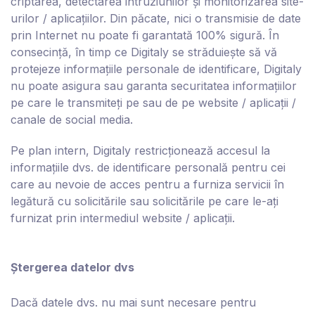
criptarea, detectarea intruziunilor și monitorizarea site-
urilor / aplicațiilor. Din păcate, nici o transmisie de date
prin Internet nu poate fi garantată 100% sigură. În
consecință, în timp ce D
igitaly
se străduiește să vă
protejeze informațiile personale de identificare, D
igitaly
nu poate asigura sau garanta securitatea informațiilor
pe care le transmiteți pe sau de pe website / aplicații /
canale de social media.
Pe plan intern, D
igitaly
restricționează accesul la
informațiile dvs. de identificare personală pentru cei
care au nevoie de acces pentru a furniza servicii în
legătură cu solicitările sau solicitările pe care le-ați
furnizat prin intermediul website / aplicații.
Ștergerea datelor dvs
Dacă datele dvs. nu mai sunt necesare pentru