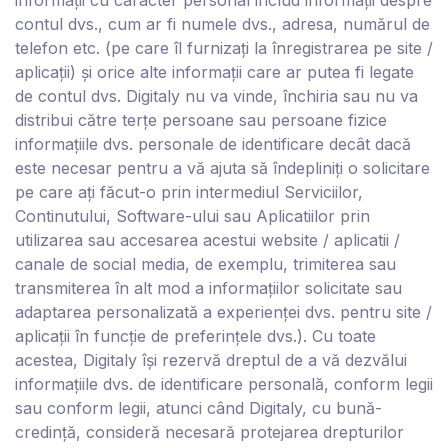
informații cu caracter personal includ informații despre
contul dvs., cum ar fi numele dvs., adresa, numărul de
telefon etc. (pe care îl furnizați la înregistrarea pe site /
aplicații) și orice alte informații care ar putea fi legate
de contul dvs. D
igitaly
nu va vinde, închiria sau nu va
distribui către terțe persoane sau persoane fizice
informațiile dvs. personale de identificare decât dacă
este necesar pentru a vă ajuta să îndepliniți o solicitare
pe care ați făcut-o prin intermediul Serviciilor,
Continutului, Software-ului sau Aplicatiilor prin
utilizarea sau accesarea acestui website / aplicatii /
canale de social media,
de exemplu, trimiterea sau
transmiterea în alt mod a informațiilor solicitate sau
adaptarea personalizată a experienței dvs. pentru site /
aplicații în funcție de preferințele dvs.). Cu toate
acestea, Digitaly își rezervă dreptul de a vă dezvălui
informațiile dvs. de identificare personală, conform legii
sau conform legii, atunci când Digitaly, cu bună-
credință, consideră necesară protejarea drepturilor