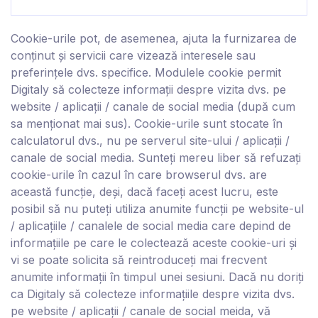
Cookie-urile pot, de asemenea, ajuta la furnizarea de
conținut și servicii care vizează interesele sau
preferințele dvs. specifice. Modulele cookie permit
D
igitaly
să colecteze informații despre vizita dvs. pe
website / aplicații / canale de social media (după cum
sa menționat mai sus). Cookie-urile sunt stocate în
calculatorul dvs., nu pe serverul site-ului / aplicații /
canale de social media. Sunteți mereu liber să refuzați
cookie-urile în cazul în care browserul dvs. are
această funcție, deși, dacă faceți acest lucru, este
posibil să nu puteți utiliza anumite funcții pe website-ul
/ aplicațiile / canalele de social media care depind de
informațiile pe care le colectează aceste cookie-uri și
vi se poate solicita să reintroduceți mai frecvent
anumite informații în timpul unei sesiuni. Dacă nu doriți
ca D
igitaly
să colecteze informațiile despre vizita dvs.
pe website / aplicații / canale de social meida, vă