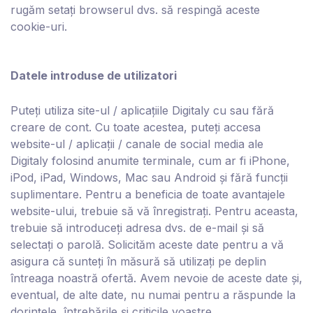
rugăm setați browserul dvs. să respingă aceste
cookie-uri.
Datele introduse de utilizatori
Puteți utiliza site-ul / aplicațiile D
igitaly
cu sau fără
creare de cont. Cu toate acestea, puteți accesa
website-ul / aplicații / canale de social media ale
D
igitaly
folosind anumite terminale, cum ar fi iPhone,
iPod, iPad, Windows, Mac sau Android și fără funcții
suplimentare. Pentru a beneficia de toate avantajele
website-ului, trebuie să vă înregistrați. Pentru aceasta,
trebuie să introduceți adresa dvs. de e-mail și să
selectați o parolă. Solicităm aceste date pentru a vă
asigura că sunteți în măsură să utilizați pe deplin
întreaga noastră ofertă. Avem nevoie de aceste date și,
eventual, de alte date, nu numai pentru a răspunde la
dorințele, întrebările și criticile voastre.