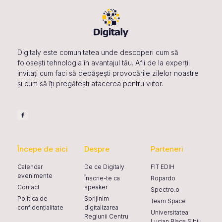
Digitaly este comunitatea unde descoperi cum să
folosești tehnologia în avantajul tău. Afli de la experții
invitați cum faci să depășești provocările zilelor noastre
și cum să îți pregătești afacerea pentru viitor.
Începe de aici
Despre
Parteneri
Calendar
De ce Digitaly
FIT EDIH
evenimente
Înscrie-te ca
Ropardo
Contact
speaker
Spectro:o
Politica de
Sprijinim
Team Space
confidențialitate
digitalizarea
Universitatea
Regiunii Centru
Lucian Blaga Sibiu