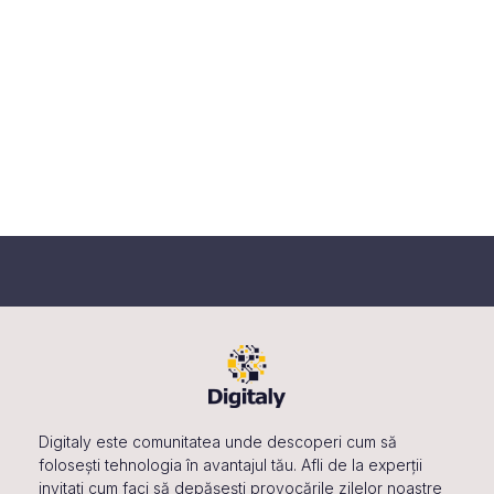
S
t
e
e
e
w
.
a
s
r
N
c
a
h
v
a
i
n
g
d
a
V
t
i
i
o
e
n
w
Digitaly este comunitatea unde descoperi cum să
s
folosești tehnologia în avantajul tău. Afli de la experții
N
invitați cum faci să depășești provocările zilelor noastre