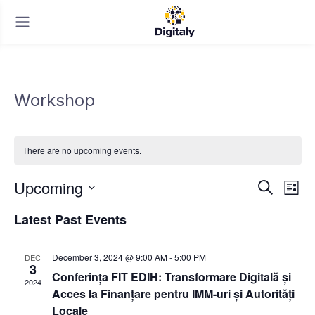
Workshop
There are no upcoming events.
Upcoming
E
E
S
L
e
v
v
S
i
a
Latest Past Events
e
s
e
e
r
t
l
c
n
n
e
h
December 3, 2024 @ 9:00 AM
-
5:00 PM
DEC
c
t
3
t
Conferința FIT EDIH: Transformare Digitală și
t
2024
V
Acces la Finanțare pentru IMM-uri și Autorități
s
d
i
Locale
a