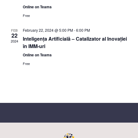
S
t
e
Online on Teams
e
e
w
Free
.
a
s
r
February 22, 2024 @ 5:00 PM
-
6:00 PM
FEB
N
22
c
Inteligența Artificială – Catalizator al Inovației
a
2024
în IMM-uri
h
v
Online on Teams
a
i
Free
n
g
d
a
V
t
i
i
o
e
n
w
s
N