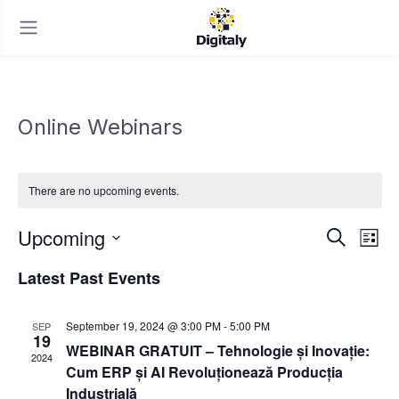
Online Webinars
There are no upcoming events.
Upcoming
E
E
S
L
e
v
v
S
i
a
Latest Past Events
e
s
e
e
r
t
l
c
n
n
e
h
September 19, 2024 @ 3:00 PM
-
5:00 PM
SEP
c
t
19
t
WEBINAR GRATUIT – Tehnologie și Inovație:
t
2024
V
Cum ERP și AI Revoluționează Producția
s
d
i
Industrială
a