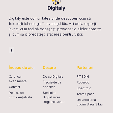
a
v
Digitaly este comunitatea unde descoperi cum să
i
folosești tehnologia în avantajul tău. Afli de la experții
g
invitați cum faci să depășești provocările zilelor noastre
și cum să îți pregătești afacerea pentru viitor.
a
t
i
o
n
Începe de aici
Despre
Parteneri
Calendar
De ce Digitaly
FIT EDIH
evenimente
Înscrie-te ca
Ropardo
Contact
speaker
Spectro:o
Politica de
Sprijinim
Team Space
confidențialitate
digitalizarea
Universitatea
Regiunii Centru
Lucian Blaga Sibiu