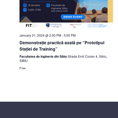
S
t
e
e
e
w
.
a
s
r
N
c
a
January 31, 2024 @ 2:00 PM
-
5:00 PM
h
Demonstrație practică axată pe “Prototipul
v
Stației de Training”
a
i
Facultatea de Inginerie din Sibiu
Strada Emil Cioran 4, Sibiu,
n
g
SIBIU
d
a
Free
V
t
i
i
o
e
n
w
s
N