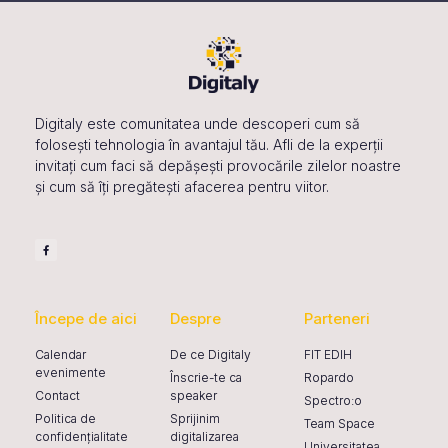
a
v
i
g
Digitaly este comunitatea unde descoperi cum să
a
folosești tehnologia în avantajul tău. Afli de la experții
invitați cum faci să depășești provocările zilelor noastre
t
și cum să îți pregătești afacerea pentru viitor.
i
o
n
Începe de aici
Despre
Parteneri
Calendar
De ce Digitaly
FIT EDIH
evenimente
Înscrie-te ca
Ropardo
Contact
speaker
Spectro:o
Politica de
Sprijinim
Team Space
confidențialitate
digitalizarea
Universitatea