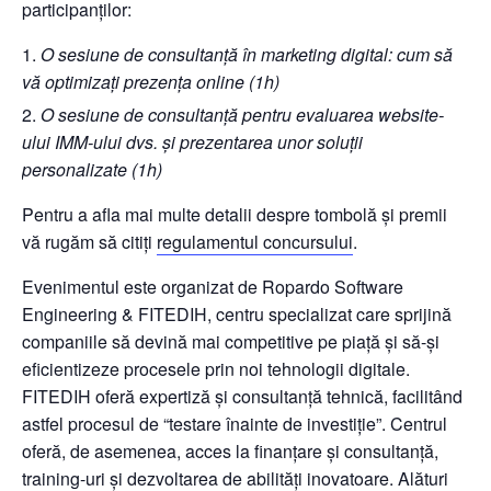
participanților:
O sesiune de consultanță în marketing digital: cum să
vă optimizați prezența online (1h)
O sesiune de consultanță pentru evaluarea website-
ului IMM-ului dvs. și prezentarea unor soluții
personalizate (1h)
Pentru a afla mai multe detalii despre tombolă și premii
vă rugăm să citiți
regulamentul concursului
.
Evenimentul este organizat de Ropardo Software
Engineering & FITEDIH, centru specializat care sprijină
companiile să devină mai competitive pe piață și să-și
eficientizeze procesele prin noi tehnologii digitale.
FITEDIH oferă expertiză și consultanță tehnică, facilitând
astfel procesul de “testare înainte de investiție”. Centrul
oferă, de asemenea, acces la finanțare și consultanță,
training-uri și dezvoltarea de abilități inovatoare. Alături