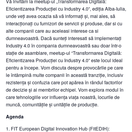
Vă invităm la meetup-ul „Transformarea Digitală:
Eficientizarea Producției cu Industry 4.0”, ediția Alba-Iulia,
unde veți avea ocazia să vă informați și, mai ales, să
interacționați cu furnizori de servicii și produse, dar si cu
alte companii care au aceleasi interese ca si
dumneavoastră. Dacă sunteți interesati să implementați
Industry 4.0 în compania dumneavoastră sau doar într-o
stație de asamblare, meetup-ul “Transformarea Digitală:
Eficientizarea Producției cu Industry 4.0” este locul ideal
pentru a începe. Vom discuta despre provocările pe care
le întâmpină multe companii în această tranziție, inclusiv
rezistența și confuzia care pot apărea în rândul factorilor
de decizie și ai membrilor echipei. Vom explora modul în
care tehnologiile vor influența viața noastră, locurile de
muncă, comunitățile și unitățile de producție.
Agenda
FIT European Digital Innovation Hub (FitEDIH):