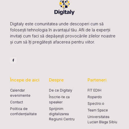
Digitaly este comunitatea unde descoperi cum să
folosești tehnologia în avantajul tău. Afli de la experții
invitați cum faci să depășești provocările zilelor noastre
și cum să îți pregătești afacerea pentru viitor.
Începe de aici
Despre
Parteneri
Calendar
De ce Digitaly
FIT EDIH
evenimente
Înscrie-te ca
Ropardo
Contact
speaker
Spectro:o
Politica de
Sprijinim
Team Space
confidențialitate
digitalizarea
Universitatea
Regiunii Centru
Lucian Blaga Sibiu