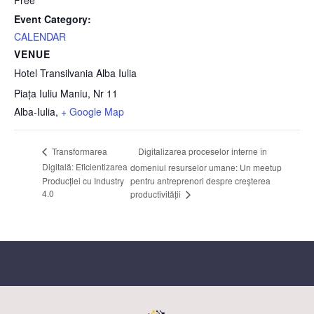
Free
Event Category:
CALENDAR
VENUE
Hotel Transilvania Alba Iulia
Piața Iuliu Maniu, Nr 11
Alba-Iulia
,
+ Google Map
Digitalizarea proceselor interne în
Transformarea
Digitală: Eficientizarea
domeniul resurselor umane: Un meetup
Producției cu Industry
pentru antreprenori despre creșterea
4.0
productivității