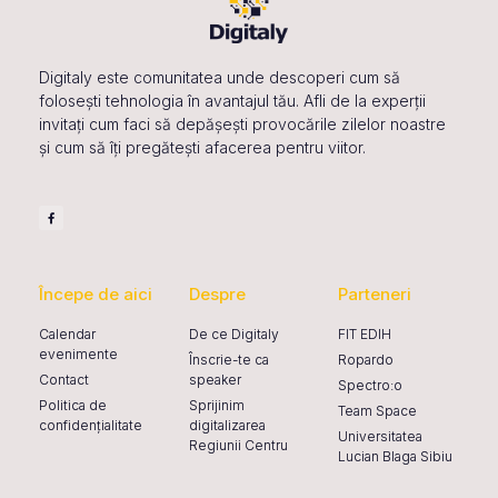
Digitaly este comunitatea unde descoperi cum să
folosești tehnologia în avantajul tău. Afli de la experții
invitați cum faci să depășești provocările zilelor noastre
și cum să îți pregătești afacerea pentru viitor.
Începe de aici
Despre
Parteneri
Calendar
De ce Digitaly
FIT EDIH
evenimente
Înscrie-te ca
Ropardo
Contact
speaker
Spectro:o
Politica de
Sprijinim
Team Space
confidențialitate
digitalizarea
Universitatea
Regiunii Centru
Lucian Blaga Sibiu