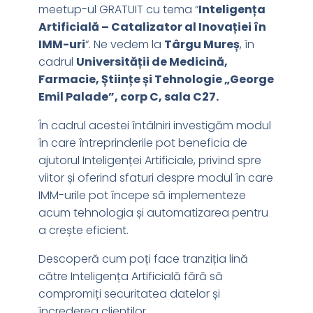
meetup-ul GRATUIT cu tema “
Inteligența
Artificială – Catalizator al Inovației în
IMM-uri
“. Ne vedem la
Târgu Mureș
, în
cadrul
Universității de Medicină,
Farmacie, Științe și Tehnologie „George
Emil Palade”, corp C, sala C27.
În cadrul acestei întâlniri investigăm modul
în care întreprinderile pot beneficia de
ajutorul Inteligenței Artificiale, privind spre
viitor și oferind sfaturi despre modul în care
IMM-urile pot începe să implementeze
acum tehnologia și automatizarea pentru
a crește eficient.
Descoperă cum poți face tranziția lină
către Inteligența Artificială fără să
compromiți securitatea datelor și
încrederea clienților.